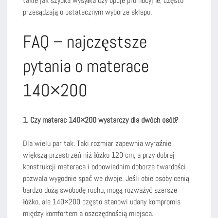
takie jak szybka wysyłka czy opcje promocyjne, często
przesądzają o ostatecznym wyborze sklepu.
FAQ – najczęstsze
pytania o materace
140×200
1. Czy materac 140×200 wystarczy dla dwóch osób?
Dla wielu par tak. Taki rozmiar zapewnia wyraźnie
większą przestrzeń niż łóżko 120 cm, a przy dobrej
konstrukcji materaca i odpowiednim doborze twardości
pozwala wygodnie spać we dwoje. Jeśli obie osoby cenią
bardzo dużą swobodę ruchu, mogą rozważyć szersze
łóżko, ale 140×200 często stanowi udany kompromis
między komfortem a oszczędnością miejsca.