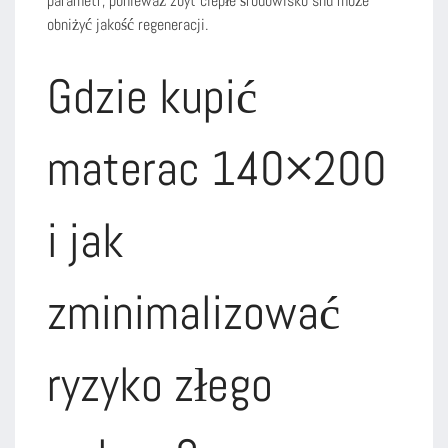
parametr, ponieważ zbyt ciepłe środowisko snu może
obniżyć jakość regeneracji.
Gdzie kupić
materac 140×200
i jak
zminimalizować
ryzyko złego