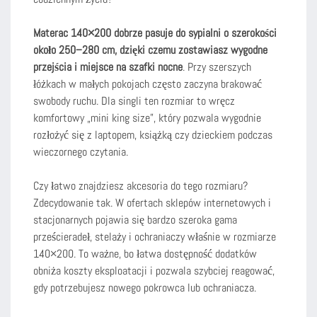
Materac 140×200 dobrze pasuje do sypialni o szerokości
około 250–280 cm, dzięki czemu zostawiasz wygodne
przejścia i miejsce na szafki nocne
. Przy szerszych
łóżkach w małych pokojach często zaczyna brakować
swobody ruchu. Dla singli ten rozmiar to wręcz
komfortowy „mini king size”, który pozwala wygodnie
rozłożyć się z laptopem, książką czy dzieckiem podczas
wieczornego czytania.
Czy łatwo znajdziesz akcesoria do tego rozmiaru?
Zdecydowanie tak. W ofertach sklepów internetowych i
stacjonarnych pojawia się bardzo szeroka gama
prześcieradeł, stelaży i ochraniaczy właśnie w rozmiarze
140×200. To ważne, bo łatwa dostępność dodatków
obniża koszty eksploatacji i pozwala szybciej reagować,
gdy potrzebujesz nowego pokrowca lub ochraniacza.