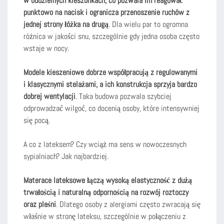
w oddzielnych kieszonkach, co pozwala im reagować
punktowo na nacisk i ogranicza przenoszenie ruchów z
jednej strony łóżka na drugą
. Dla wielu par to ogromna
różnica w jakości snu, szczególnie gdy jedna osoba często
wstaje w nocy.
Modele kieszeniowe dobrze współpracują z regulowanymi
i klasycznymi stelażami, a ich konstrukcja sprzyja bardzo
dobrej wentylacji
. Taka budowa pozwala szybciej
odprowadzać wilgoć, co docenią osoby, które intensywniej
się pocą.
A co z lateksem? Czy wciąż ma sens w nowoczesnych
sypialniach? Jak najbardziej.
Materace lateksowe łączą wysoką elastyczność z dużą
trwałością i naturalną odpornością na rozwój roztoczy
oraz pleśni
. Dlatego osoby z alergiami często zwracają się
właśnie w stronę lateksu, szczególnie w połączeniu z