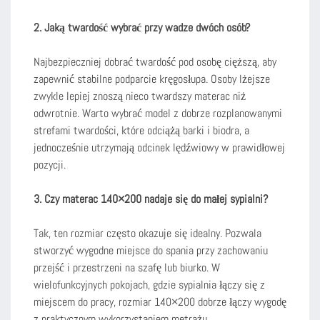
2. Jaką twardość wybrać przy wadze dwóch osób?
Najbezpieczniej dobrać twardość pod osobę cięższą, aby
zapewnić stabilne podparcie kręgosłupa. Osoby lżejsze
zwykle lepiej znoszą nieco twardszy materac niż
odwrotnie. Warto wybrać model z dobrze rozplanowanymi
strefami twardości, które odciążą barki i biodra, a
jednocześnie utrzymają odcinek lędźwiowy w prawidłowej
pozycji.
3. Czy materac 140×200 nadaje się do małej sypialni?
Tak, ten rozmiar często okazuje się idealny. Pozwala
stworzyć wygodne miejsce do spania przy zachowaniu
przejść i przestrzeni na szafę lub biurko. W
wielofunkcyjnych pokojach, gdzie sypialnia łączy się z
miejscem do pracy, rozmiar 140×200 dobrze łączy wygodę
z praktycznym wykorzystaniem metrażu.