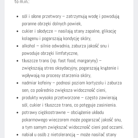
to m.in.:
sól i słone przetwory – zatrzymują wodę i powodują
poranne obrzęki dolnych powiek,
cukier i słodycze – nasilają stany zapalne, glikację
kolagenu i pogarszają kondycję skóry,
alkohol – silnie odwadnia, zaburza jakość snu i
powoduje obrzęki limfatyczne,
tłuszcze trans (np. fast food, margaryny) –
zwiększają stres oksydacyjny, pogarszają krążenie i
wpływają na procesy starzenia skóry,
nadmiar kofeiny – podnosi poziom kortyzolu i zaburza
sen, co pośrednio zwiększa widoczność cieni,
produkty wysoko przetworzone – często zawierają
sól, cukier i tłuszcze trans, co potęguje zasinienia.
potrawy ciężkostrawne – obciążenie układu
pokarmowego wieczorem może pogarszać jakość snu,
a tym samym zwiększać widoczność cieni pod oczami.
nabiał u osób z nietolerancją – może nasilać stany