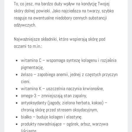
To, co jesz, ma bardzo duży wpływ na kondycję Twojej
skóry dolnej powieki. Jako najcieńsza na twarzy, szybko
reaguje na ewentualne niedobory cennych substancji
odżywczych.
Najważniejsze składniki, które wspierają skórę pod
oczami to m.in.:
witamina C – wspomaga syntezę kolagenu i rozjaśnia
pigmentację,
żelazo – zapobiega anemii, jednej z częstych przyczyn
cieni.
witamina K – uszczelnia naczynia krwionośne,
omega-3 – zmniejszają stan zapalny,
antyoksydanty (jagody, zielona herbata, kakao) –
chronią skórę przed stresem oksydacyjnym,
białko – buduje kolagen i elastynę.
produkty nawadniające – ogórek, arbuz, warzywa
liściaste.