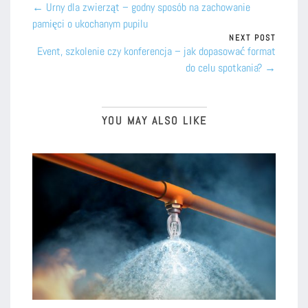
← Urny dla zwierząt – godny sposób na zachowanie
pamięci o ukochanym pupilu
NEXT POST
Event, szkolenie czy konferencja – jak dopasować format
do celu spotkania? →
YOU MAY ALSO LIKE