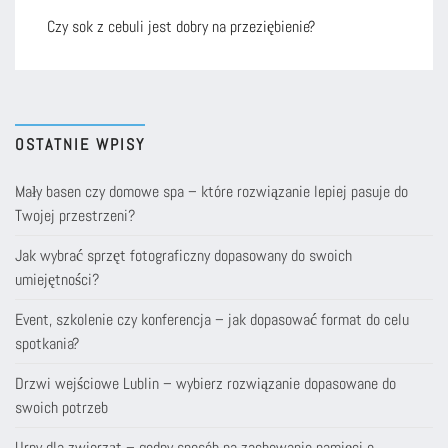
Czy sok z cebuli jest dobry na przeziębienie?
OSTATNIE WPISY
Mały basen czy domowe spa – które rozwiązanie lepiej pasuje do
Twojej przestrzeni?
Jak wybrać sprzęt fotograficzny dopasowany do swoich
umiejętności?
Event, szkolenie czy konferencja – jak dopasować format do celu
spotkania?
Drzwi wejściowe Lublin – wybierz rozwiązanie dopasowane do
swoich potrzeb
Urny dla zwierząt – godny sposób na zachowanie pamięci o