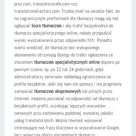
proz.com, translatorscafe.com czy
translationdirectory.com. Trzeba mieć na uwadze fakt, że
na zagranicznych platformach dla tłumaczy mogą się też
ogłaszać
biura tłumaczeń
i aby trafić bezpośrednio do
tłumacza specjalistycznego online, należy przepuścić
wyniki wyszukiwania przez odpowiedni filtr. Ponadto
warto wiedzieć, że tłumacze bez wykupionego
abonamentu otrzymują dostęp do treści ogłoszenia ze
zleceniem
tłumaczeń specjalistycznych online
dopiero po
pewnym czasie, np. po 12 lub 24 godzinach, gdyż
administratorzy serwisów nakładają ograniczenia na
profile bezpłatne. Jeśli się nam nie spieszy i nie pragniemy
zamawiać
tłumaczeń ekspresowych
lub pilnych przez
Internet, możemy poczekać na odpowiedzi od tłumaczy z
bezpłatnych profili, oczekując lepszych warunków
cenowych przy zachowaniu podobnej, wysokiej jakości
usług translatorskich. Można również wpisywać
interesujące nas frazy kluczowe w wyszukiwarce Google,
lecz wówczas oferty niezależnych tłumaczy